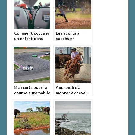
paddleboarding
Comment occuper
Les sports à
un enfant dans
succès en
l’avion?
Angleterre
8 circuits pour la
Apprendre à
course automobile
monter à cheval :
en France
comment s’y
mettre ?