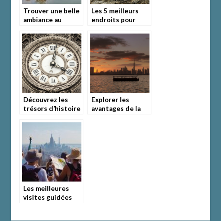
Trouver une belle
Les 5 meilleurs
ambiance au
endroits pour
Zimbabwe pour la
prendre de belles
fin de l’été
photos a Pornic
Découvrez les
Explorer les
trésors d’histoire
avantages de la
du musée de
location de
Lorient
bateau à Dubaï
Les meilleures
visites guidées
pour découvrir
New York en