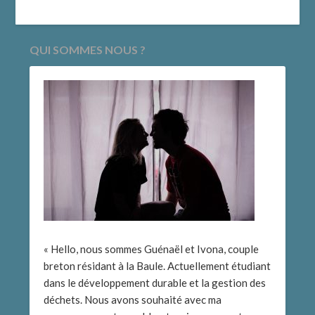
Guadeloupe et
Park en 2025
secrets de
declenche une
fabrication d’une
vague d’euphorie
pâtisserie
sur les reseaux
QUI SOMMES NOUS ?
antillaise
sociaux
« Hello, nous sommes Guénaël et Ivona, couple
breton résidant à la Baule. Actuellement étudiant
dans le développement durable et la gestion des
déchets. Nous avons souhaité avec ma