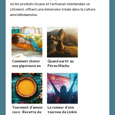
où les produits locaux et l’artisanat néerlandais se
côtoient, offrant une immersion totale dans la culture
amstellodamoise.
Comment choisir
Quand partir au
une gigoteuse en
Pérou Machu
été pour un
Picchu ? Notre
sommeil serein de
calendrier
bébé
mensuel pour
planifier votre
voyage
Tourment d’amour
La rumeur d’une
coco : Recette de
tournee de Linkin