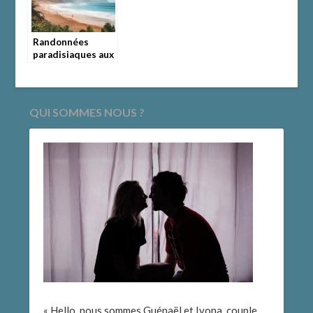
Randonnées
paradisiaques aux
Canaries en
février : Un climat
idéal pour
l’aventure
QUI SOMMES NOUS ?
« Hello, nous sommes Guénaël et Ivona, couple