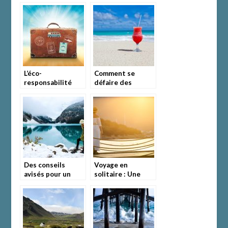
L’éco-
Comment se
responsabilité
défaire des
s’applique même
planifications et
en vacances.
organisations
strictes de
voyage?
Des conseils
Voyage en
avisés pour un
solitaire : Une
voyage en solo
expérience
réussi
enrichissante