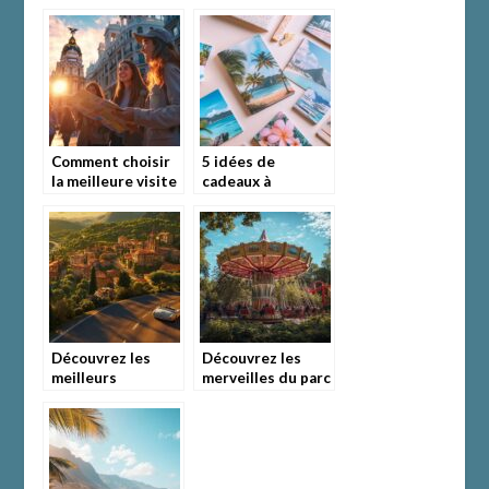
comment
vol Paris – Saint
économiser sur la
Domingue:
location de
Découvrez les
voiture
incontournables
Comment choisir
5 idées de
la meilleure visite
cadeaux à
guidée privée à
concevoir avec vos
Madrid ?
plus belles photos
de vacances
Découvrez les
Découvrez les
meilleurs
merveilles du parc
itinéraires pour
d’attraction Tivoli
un road trip
à Copenhague : un
inoubliable en
voyage entre
Europe
nature et
divertissement