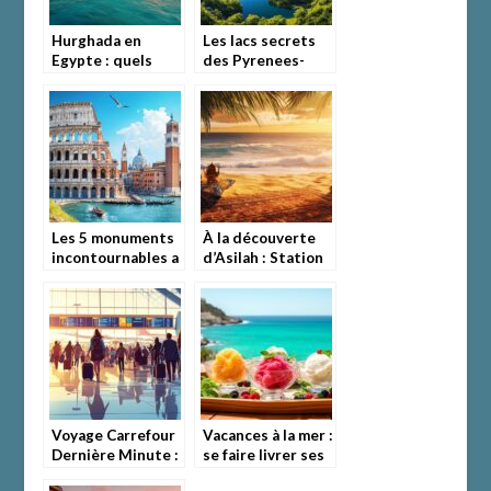
Hurghada en
Les lacs secrets
Egypte : quels
des Pyrenees-
sont les atouts de
Orientales : sur
cette station
les traces des
balneaire et ses
troupeaux d’antan
meilleurs hotels
kids-friendly ?
Les 5 monuments
À la découverte
incontournables a
d’Asilah : Station
visiter en Italie :
balnéaire Maroc
La forteresse
où aller pour se
eternelle de Rome
détendre entre
culture et
farniente
Voyage Carrefour
Vacances à la mer :
Dernière Minute :
se faire livrer ses
comment profiter
glaces préférées