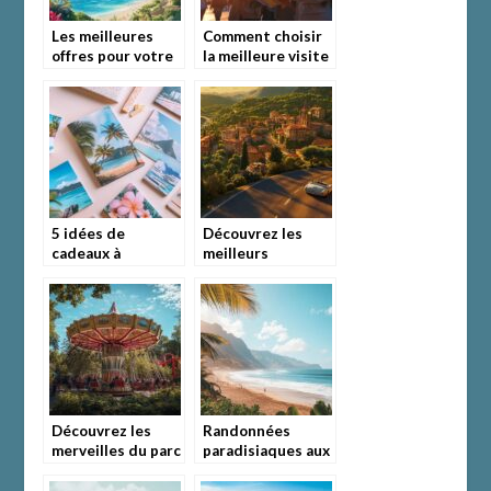
Les meilleures
Comment choisir
offres pour votre
la meilleure visite
vol Paris – Saint
guidée privée à
Domingue:
Madrid ?
Découvrez les
incontournables
5 idées de
Découvrez les
cadeaux à
meilleurs
concevoir avec vos
itinéraires pour
plus belles photos
un road trip
de vacances
inoubliable en
Europe
Découvrez les
Randonnées
merveilles du parc
paradisiaques aux
d’attraction Tivoli
Canaries en
à Copenhague : un
février : Un climat