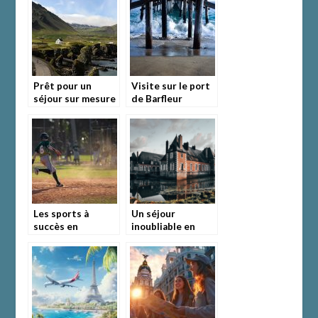
Prêt pour un
Visite sur le port
séjour sur mesure
de Barfleur
en Islande?
Les sports à
Un séjour
succès en
inoubliable en
Angleterre
Normandie :
plongez dans
l’atmosphère
unique d’une
chambre d’hôte