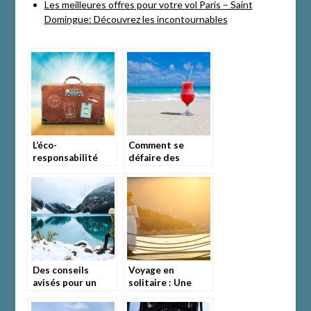
Les meilleures offres pour votre vol Paris – Saint
Domingue: Découvrez les incontournables
L’éco-
Comment se
responsabilité
défaire des
s’applique même
planifications et
en vacances.
organisations
strictes de
voyage?
Des conseils
Voyage en
avisés pour un
solitaire : Une
voyage en solo
expérience
réussi
enrichissante