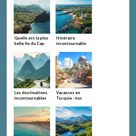
voyage entre
idéal pour
nature et
l’aventure
divertissement
Quelle est la plus
Itinéraire
belle île du Cap-
incontournable
Vert ? Exploration
pour découvrir
de Santa Luzia,
l’île d’Yeu en une
une réserve
journée
naturelle
exceptionnelle
Les destinations
Vacances en
incontournables
Turquie : nos
pour un voyage à
conseils pour
moto inoubliable
combiner detente
et decouvertes en
15 jours