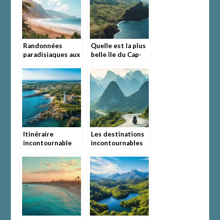
Europe
nature et
divertissement
Randonnées
Quelle est la plus
paradisiaques aux
belle île du Cap-
Canaries en
Vert ? Exploration
février : Un climat
de Santa Luzia,
idéal pour
une réserve
l’aventure
naturelle
exceptionnelle
Itinéraire
Les destinations
incontournable
incontournables
pour découvrir
pour un voyage à
l’île d’Yeu en une
moto inoubliable
journée