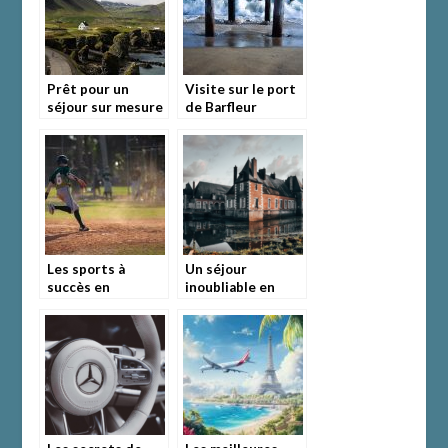
Prêt pour un
Visite sur le port
séjour sur mesure
de Barfleur
en Islande?
Les sports à
Un séjour
succès en
inoubliable en
Angleterre
Normandie :
plongez dans
l’atmosphère
unique d’une
chambre d’hôte