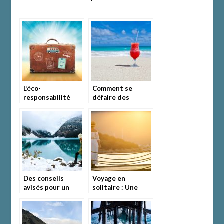
L’éco-
Comment se
responsabilité
défaire des
s’applique même
planifications et
en vacances.
organisations
strictes de
voyage?
Des conseils
Voyage en
avisés pour un
solitaire : Une
voyage en solo
expérience
réussi
enrichissante