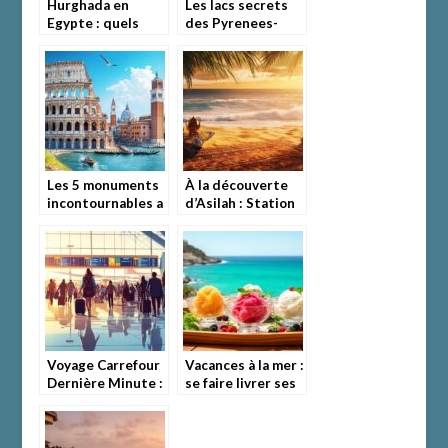
Hurghada en
Les lacs secrets
Egypte : quels
des Pyrenees-
sont les atouts de
Orientales : sur
cette station
les traces des
balneaire et ses
troupeaux d’antan
meilleurs hotels
kids-friendly ?
Les 5 monuments
À la découverte
incontournables a
d’Asilah : Station
visiter en Italie :
balnéaire Maroc
La forteresse
où aller pour se
eternelle de Rome
détendre entre
culture et
farniente
Voyage Carrefour
Vacances à la mer :
Dernière Minute :
se faire livrer ses
comment profiter
glaces préférées
des week-ends
sur le lieu de
gastronomie et
séjour