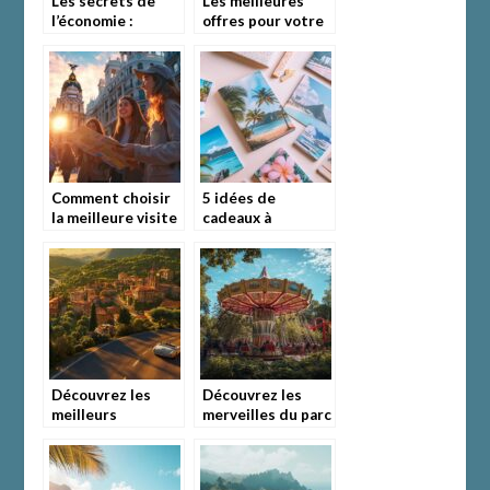
Les secrets de
Les meilleures
l’économie :
offres pour votre
comment
vol Paris – Saint
économiser sur la
Domingue:
location de
Découvrez les
voiture
incontournables
Comment choisir
5 idées de
la meilleure visite
cadeaux à
guidée privée à
concevoir avec vos
Madrid ?
plus belles photos
de vacances
Découvrez les
Découvrez les
meilleurs
merveilles du parc
itinéraires pour
d’attraction Tivoli
un road trip
à Copenhague : un
inoubliable en
voyage entre