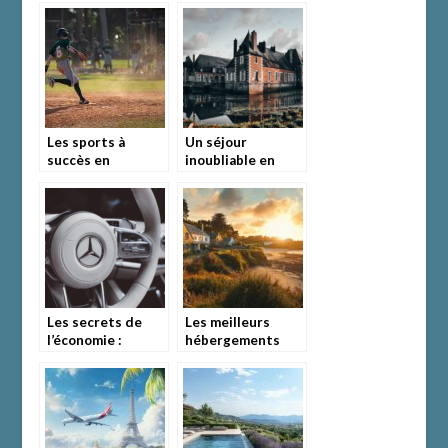
Les sports à
Un séjour
succès en
inoubliable en
Angleterre
Normandie :
plongez dans
l’atmosphère
unique d’une
chambre d’hôte
Les secrets de
Les meilleurs
l’économie :
hébergements
comment
dans le Cotentin
économiser sur la
pour un séjour
location de
inoubliable
voiture