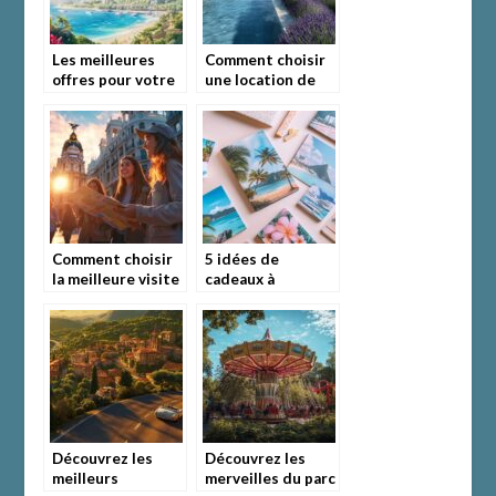
Les meilleures
Comment choisir
offres pour votre
une location de
vol Paris – Saint
villa de luxe en
Domingue:
Provence et dans
Découvrez les
le Var pour des
incontournables
vacances
inoubliables
Comment choisir
5 idées de
la meilleure visite
cadeaux à
guidée privée à
concevoir avec vos
Madrid ?
plus belles photos
de vacances
Découvrez les
Découvrez les
meilleurs
merveilles du parc