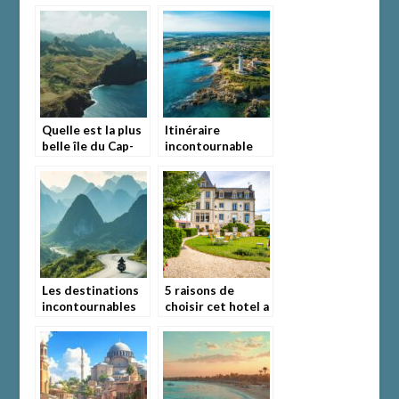
itinéraires pour
d’attraction Tivoli
un road trip
à Copenhague : un
inoubliable en
voyage entre
Europe
nature et
divertissement
Quelle est la plus
Itinéraire
belle île du Cap-
incontournable
Vert ? Exploration
pour découvrir
de Santa Luzia,
l’île d’Yeu en une
une réserve
journée
naturelle
exceptionnelle
Les destinations
5 raisons de
incontournables
choisir cet hotel a
pour un voyage à
Ouistreham pour
moto inoubliable
une escapade
balneaire