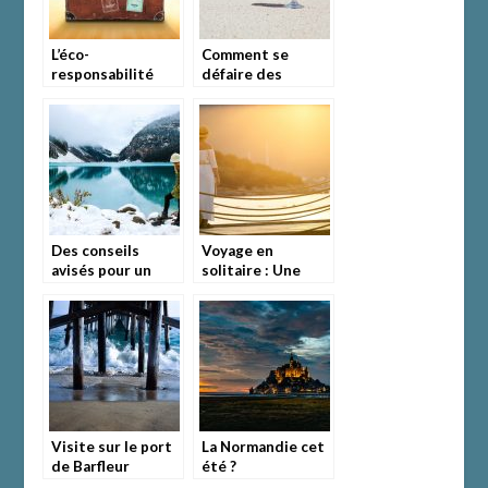
L’éco-
Comment se
responsabilité
défaire des
s’applique même
planifications et
en vacances.
organisations
strictes de
voyage?
Des conseils
Voyage en
avisés pour un
solitaire : Une
voyage en solo
expérience
réussi
enrichissante
Visite sur le port
La Normandie cet
de Barfleur
été ?