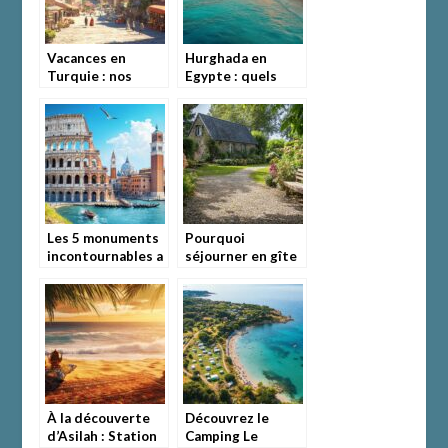
Vacances en
Hurghada en
Turquie : nos
Egypte : quels
conseils pour
sont les atouts de
combiner detente
cette station
et decouvertes en
balneaire et ses
15 jours
meilleurs hotels
kids-friendly ?
Les 5 monuments
Pourquoi
incontournables a
séjourner en gîte
visiter en Italie :
dans le Cotentin
La forteresse
est une
eternelle de Rome
expérience unique
?
À la découverte
Découvrez le
d’Asilah : Station
Camping Le